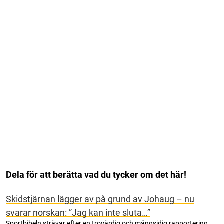
Dela för att berätta vad du tycker om det här!
Skidstjärnan lägger av på grund av Johaug – nu
svarar norskan: ”Jag kan inte sluta…”
Sportbibeln strävar efter en trovärdig och mångsidig rapportering.