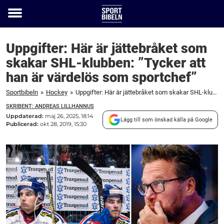
Toggle
menu
Uppgifter: Här är jättebråket som
skakar SHL-klubben: ”Tycker att
han är värdelös som sportchef”
Sportbibeln
»
Hockey
»
Uppgifter: Här är jättebråket som skakar SHL-klubben: ”Tycker att han är värdelös som sportchef”
SKRIBENT: ANDREAS LILLHANNUS
Uppdaterad:
maj 26, 2025, 18:14
Lägg till som önskad källa på Google
Publicerad:
okt 28, 2019, 15:30