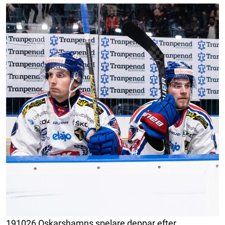
191026 Oskarshamns spelare deppar efter