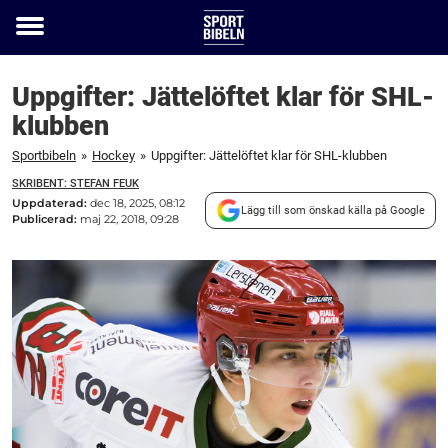
Toggle
menu
Uppgifter: Jättelöftet klar för SHL-
klubben
Sportbibeln
»
Hockey
»
Uppgifter: Jättelöftet klar för SHL-klubben
SKRIBENT: STEFAN FEUK
Uppdaterad:
dec 18, 2025, 08:12
Lägg till som önskad källa på Google
Publicerad:
maj 22, 2018, 09:28