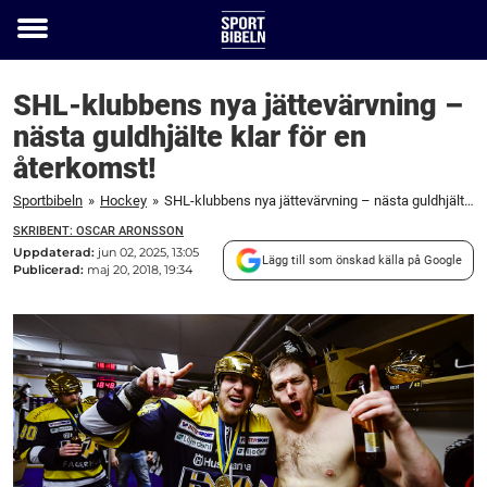
Toggle
menu
SHL-klubbens nya jättevärvning –
nästa guldhjälte klar för en
återkomst!
Sportbibeln
»
Hockey
»
SHL-klubbens nya jättevärvning – nästa guldhjälte klar för en återkomst!
SKRIBENT: OSCAR ARONSSON
Uppdaterad:
jun 02, 2025, 13:05
Lägg till som önskad källa på Google
Publicerad:
maj 20, 2018, 19:34