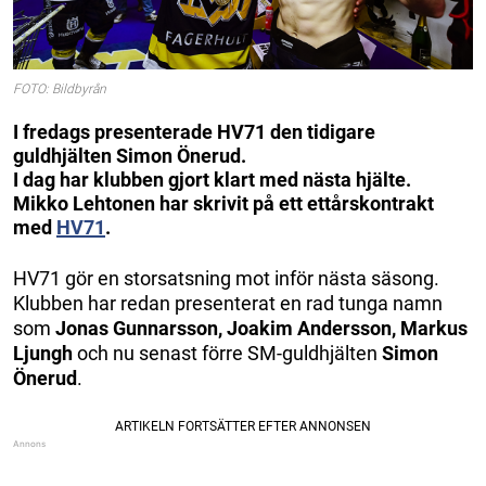
FOTO: Bildbyrån
I fredags presenterade HV71 den tidigare
guldhjälten Simon Önerud.
I dag har klubben gjort klart med nästa hjälte.
Mikko Lehtonen har skrivit på ett ettårskontrakt
med
HV71
.
HV71 gör en storsatsning mot inför nästa säsong.
Klubben har redan presenterat en rad tunga namn
som
Jonas Gunnarsson, Joakim Andersson, Markus
Ljungh
och nu senast förre SM-guldhjälten
Simon
Önerud
.