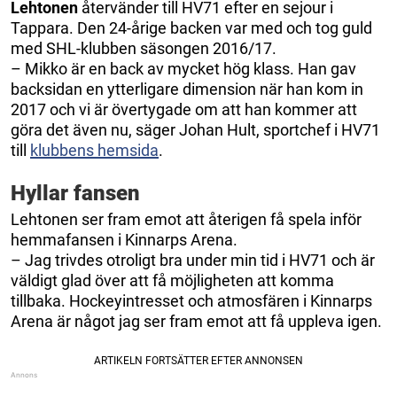
Lehtonen
återvänder till HV71 efter en sejour i
Tappara. Den 24-årige backen var med och tog guld
med SHL-klubben säsongen 2016/17.
– Mikko är en back av mycket hög klass. Han gav
backsidan en ytterligare dimension när han kom in
2017 och vi är övertygade om att han kommer att
göra det även nu, säger Johan Hult, sportchef i HV71
till
klubbens hemsida
.
Hyllar fansen
Lehtonen ser fram emot att återigen få spela inför
hemmafansen i Kinnarps Arena.
– Jag trivdes otroligt bra under min tid i HV71 och är
väldigt glad över att få möjligheten att komma
tillbaka. Hockeyintresset och atmosfären i Kinnarps
Arena är något jag ser fram emot att få uppleva igen.