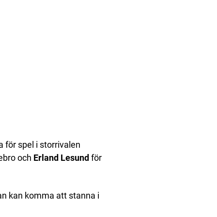
 för spel i storrivalen
rebro och
Erland Lesund
för
an kan komma att stanna i