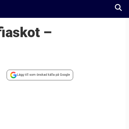
fiaskot –
Lägg till som önskad källa på Google