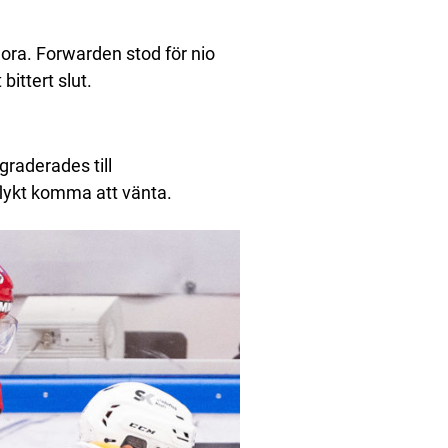
Mora. Forwarden stod för nio
ittert slut.
raderades till
lykt komma att vänta.