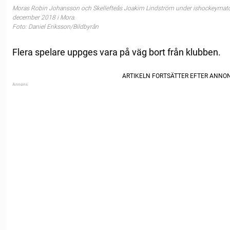
Moras Robin Johansson och Skellefteås Joakim Lindström under ishockeymatch
december 2018 i Mora.
Foto: Daniel Eriksson/Bildbyrån
Flera spelare uppges vara på väg bort från klubben.