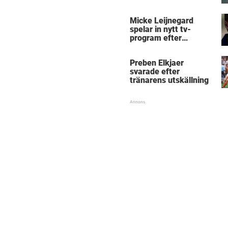
Micke Leijnegard
Micke Leijnegard
spelar in nytt tv-
program efter
Mästarnas mästare
Preben Elkjaer
svarade efter
tränarens utskällning