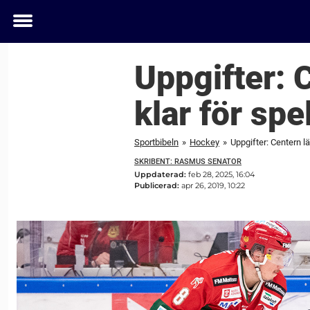
Toggle
menu
Uppgifter: 
klar för sp
Sportbibeln
»
Hockey
»
Uppgifter: Centern l
SKRIBENT: RASMUS SENATOR
Uppdaterad:
feb 28, 2025, 16:04
Publicerad:
apr 26, 2019, 10:22