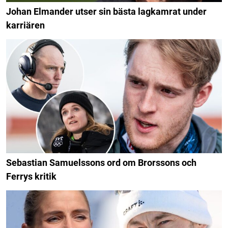
Johan Elmander utser sin bästa lagkamrat under
karriären
Sebastian Samuelssons ord om Brorssons och
Ferrys kritik