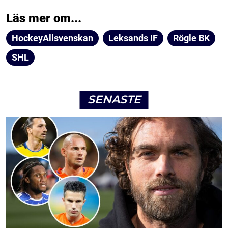
Läs mer om...
HockeyAllsvenskan
Leksands IF
Rögle BK
SHL
SENASTE