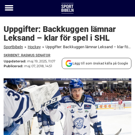
Toggle
menu
Uppgifter: Backkuggen lämnar
Leksand – klar för spel i SHL
Sportbibeln
»
Hockey
»
Uppgifter: Backkuggen lämnar Leksand – klar för spel i SHL
SKRIBENT: RASMUS SENATOR
Uppdaterad:
maj 19, 2025, 11:07
Lägg till som önskad källa på Google
Publicerad:
maj 07, 2018, 14:51