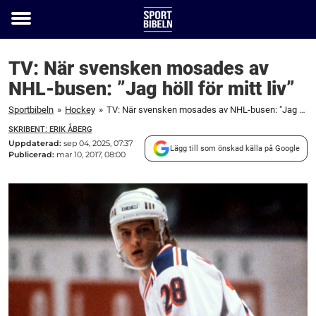
Toggle
menu
TV: När svensken mosades av
NHL-busen: ”Jag höll för mitt liv”
Sportbibeln
»
Hockey
»
TV: När svensken mosades av NHL-busen: "Jag höll för mitt liv"
SKRIBENT: ERIK ÅBERG
Uppdaterad:
sep 04, 2025, 07:37
Lägg till som önskad källa på Google
Publicerad:
mar 10, 2017, 08:00