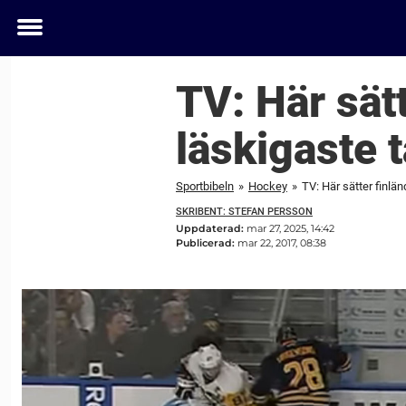
Toggle
menu
TV: Här sätt
läskigaste 
Sportbibeln
»
Hockey
»
TV: Här sätter finlän
SKRIBENT: STEFAN PERSSON
Uppdaterad:
mar 27, 2025, 14:42
Publicerad:
mar 22, 2017, 08:38