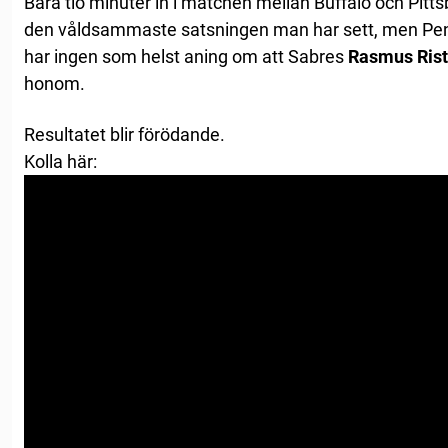
Bara tio minuter in i matchen mellan Buffalo och Pitt
den våldsammaste satsningen man har sett, men Pe
har ingen som helst aning om att Sabres
Rasmus Rist
honom.
Resultatet blir förödande.
Kolla här: