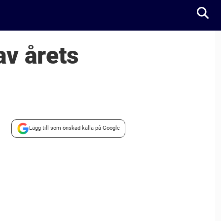
av årets
Lägg till som önskad källa på Google