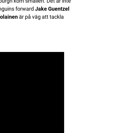
sburgh kom smällen. Det är inte
nguins forward
Jake Guentzel
olainen
är på väg att tackla