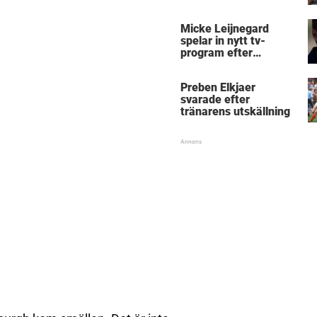
Micke Leijnegard
spelar in nytt tv-
program efter
Mästarnas mästare
Preben Elkjaer
svarade efter
tränarens utskällning