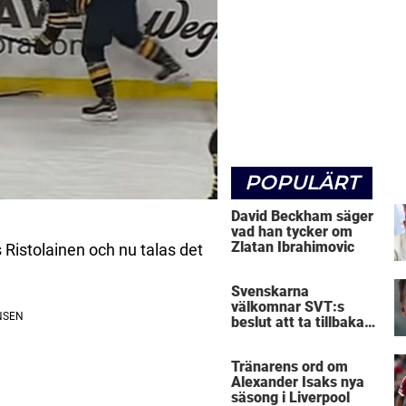
POPULÄRT
David Beckham säger
vad han tycker om
Zlatan Ibrahimovic
 Ristolainen och nu talas det
Svenskarna
välkomnar SVT:s
beslut att ta tillbaka
Micke Leijnegard
Tränarens ord om
Alexander Isaks nya
säsong i Liverpool