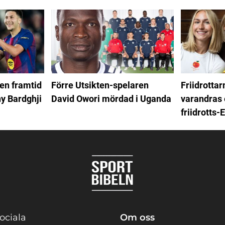
en framtid
Förre Utsikten-spelaren
Friidrottar
ny Bardghji
David Owori mördad i Uganda
varandras 
friidrotts-
ociala
Om oss