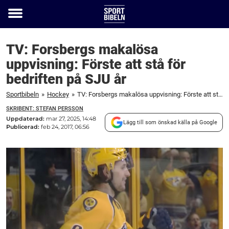
Toggle
menu
TV: Forsbergs makalösa
uppvisning: Förste att stå för
bedriften på SJU år
Sportbibeln
»
Hockey
»
TV: Forsbergs makalösa uppvisning: Förste att stå för bedriften på SJU år
SKRIBENT: STEFAN PERSSON
Uppdaterad:
mar 27, 2025, 14:48
Lägg till som önskad källa på Google
Publicerad:
feb 24, 2017, 06:56