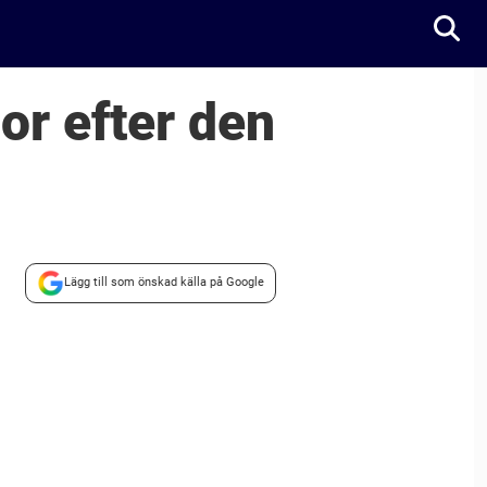
or efter den
Lägg till som önskad källa på Google