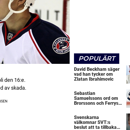
POPULÄRT
David Beckham säger
vad han tycker om
Zlatan Ibrahimovic
i den 16:e.
nd av skada.
Sebastian
Samuelssons ord om
Brorssons och Ferrys
kritik
Svenskarna
välkomnar SVT:s
beslut att ta tillbaka