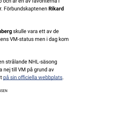
 och är en av favoriterna i
för. Förbundskaptenen
Rikard
nberg
skulle vara ett av de
skens VM-status men i dag kom
 en strålande NHL-säsong
nej till VM på grund av
et
på sin officiella webbplats
.