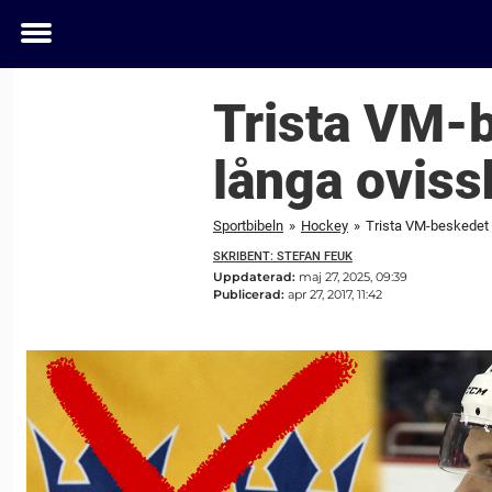
Toggle
menu
Trista VM-b
långa oviss
Sportbibeln
»
Hockey
»
Trista VM-beskedet 
SKRIBENT: STEFAN FEUK
Uppdaterad:
maj 27, 2025, 09:39
Publicerad:
apr 27, 2017, 11:42