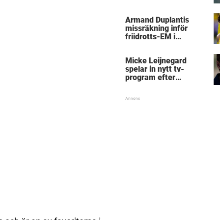
Micke Leijnegard
Armand Duplantis
missräkning inför
friidrotts-EM i
Birmingham
Micke Leijnegard
spelar in nytt tv-
program efter
Mästarnas mästare