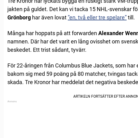
Tre Kronor har lyckats bygga en ruskigt stark VM-trupp
jakten på guldet. Det kan vi tacka 15 NHL-svenskar 
Grönborg
har även lovat
”en, två eller tre spelare”
till.
Många har hoppats på att forwarden
Alexander Wen
namnen. Där har det varit en lång ovisshet om sven
beskedet. Ett trist sådant, tyvärr.
För 22-åringen från Columbus Blue Jackets, som har
bakom sig med 59 poäng på 80 matcher, tvingas tacka 
skada. Tre Kronor har meddelat det negativa besked