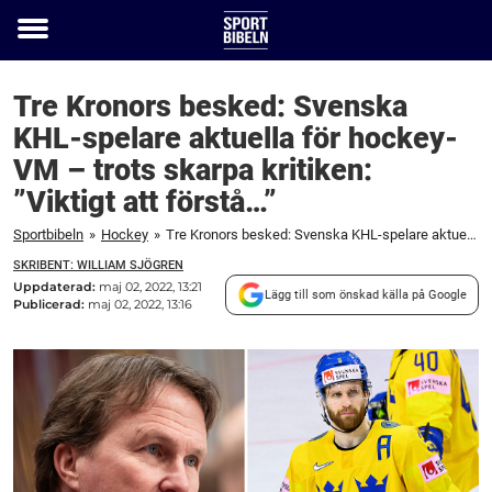
Toggle
menu
Tre Kronors besked: Svenska
KHL-spelare aktuella för hockey-
VM – trots skarpa kritiken:
”Viktigt att förstå…”
Sportbibeln
»
Hockey
»
Tre Kronors besked: Svenska KHL-spelare aktuella för hockey-VM – trots skarpa kritiken: "Viktigt att förstå…"
SKRIBENT: WILLIAM SJÖGREN
Uppdaterad:
maj 02, 2022, 13:21
Lägg till som önskad källa på Google
Publicerad:
maj 02, 2022, 13:16