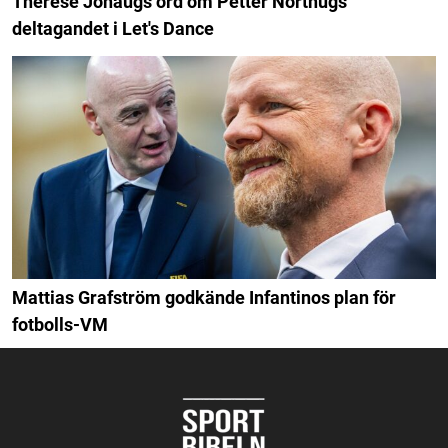
Therese Johaugs ord om Petter Northugs
deltagandet i Let's Dance
Mattias Grafström godkände Infantinos plan för
fotbolls-VM