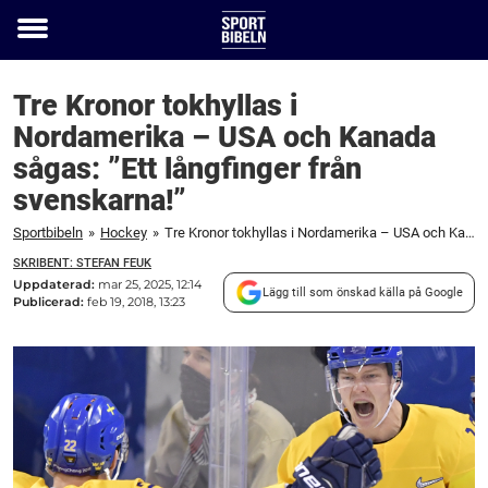
Toggle
menu
Tre Kronor tokhyllas i
Nordamerika – USA och Kanada
sågas: ”Ett långfinger från
svenskarna!”
Sportbibeln
»
Hockey
»
Tre Kronor tokhyllas i Nordamerika – USA och Kanada sågas: "Ett långfinger från svenskarna!"
SKRIBENT: STEFAN FEUK
Uppdaterad:
mar 25, 2025, 12:14
Lägg till som önskad källa på Google
Publicerad:
feb 19, 2018, 13:23