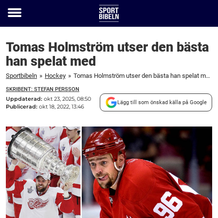
Toggle
menu
Tomas Holmström utser den bästa
han spelat med
Sportbibeln
»
Hockey
»
Tomas Holmström utser den bästa han spelat med
SKRIBENT: STEFAN PERSSON
Uppdaterad:
okt 23, 2025, 08:50
Lägg till som önskad källa på Google
Publicerad:
okt 18, 2022, 13:46