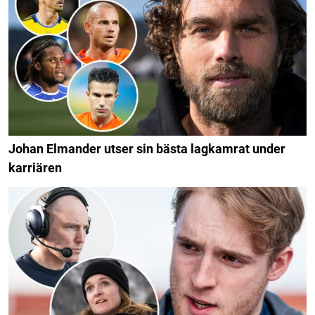
Johan Elmander utser sin bästa lagkamrat under
karriären