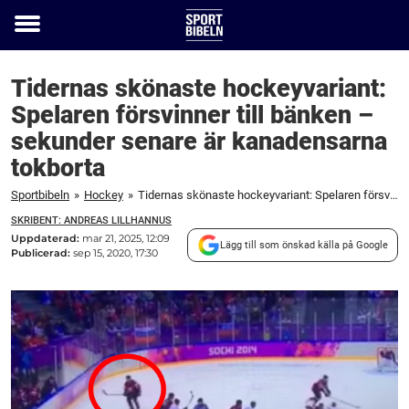
Toggle
menu
Tidernas skönaste hockeyvariant:
Spelaren försvinner till bänken –
sekunder senare är kanadensarna
tokborta
Sportbibeln
»
Hockey
»
Tidernas skönaste hockeyvariant: Spelaren försvinner till bänken – sekunder senare är kanadensarna tokborta
SKRIBENT: ANDREAS LILLHANNUS
Uppdaterad:
mar 21, 2025, 12:09
Lägg till som önskad källa på Google
Publicerad:
sep 15, 2020, 17:30