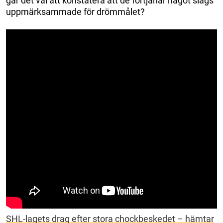
går det väl att konstatera att de förtjänar något slags
uppmärksammade för drömmålet?
SHL-lagets drag efter stora chockbeskedet – hämtar