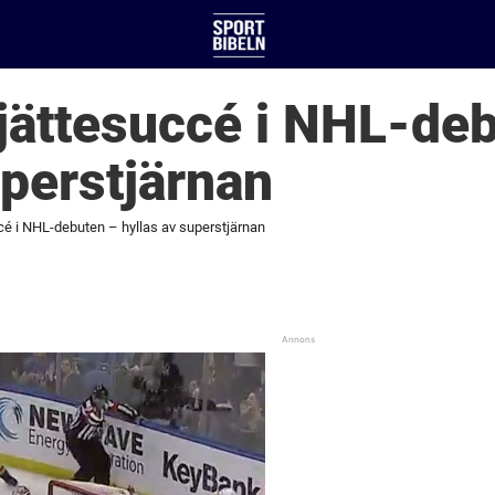
jättesuccé i NHL-de
uperstjärnan
é i NHL-debuten – hyllas av superstjärnan