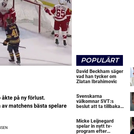
POPULÄRT
David Beckham säger
vad han tycker om
Zlatan Ibrahimovic
Svenskarna
 åkte på ny förlust.
välkomnar SVT:s
en av matchens bästa spelare
beslut att ta tillbaka
Micke Leijnegard
Micke Leijnegard
spelar in nytt tv-
program efter