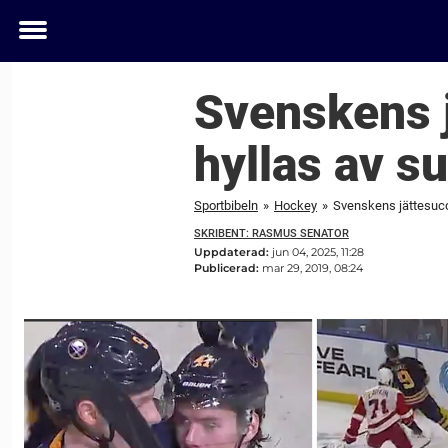
Toggle
menu
Svenskens 
hyllas av s
Sportbibeln
»
Hockey
»
Svenskens jättesucc
SKRIBENT: RASMUS SENATOR
Uppdaterad:
jun 04, 2025, 11:28
Publicerad:
mar 29, 2019, 08:24