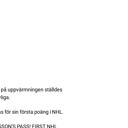
am på uppvärmningen ställdes
liga.
s för sin första poäng i NHL.
SSON'S PASS! FIRST NHL