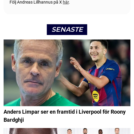
Följ Andreas Lillhannus på X
här
.
SENASTE
Anders Limpar ser en framtid i Liverpool för Roony
Bardghji