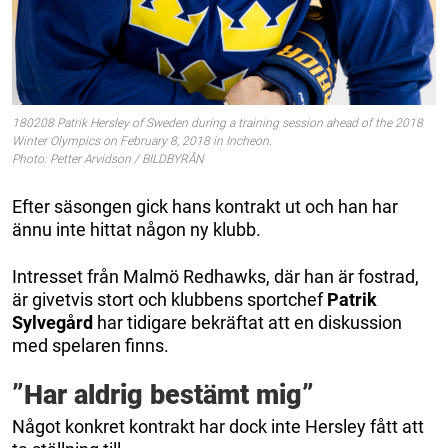
180208 Patrik Hersley of Sweden during a training session ahead of the 2018
Winter Olympics on February 8, 2018 in Incheon.
Photo: Petter Arvidson / BILDBYRÅN
Efter säsongen gick hans kontrakt ut och han har
ännu inte hittat någon ny klubb.
Intresset från Malmö Redhawks, där han är fostrad,
är givetvis stort och klubbens sportchef
Patrik
Sylvegård
har tidigare bekräftat att en diskussion
med spelaren finns.
”Har aldrig bestämt mig”
Något konkret kontrakt har dock inte Hersley fått att