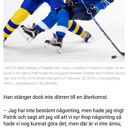
180218 Patrik Hersley of Sweden and Julius Junttila of Finland in a fight for the
puck in the Men’s Preliminary Round game between Sweden and Finland during
day nine of the 2018 Winter Olympics on February 18, 2018 in Pyeongchang.
Photo: Joel Marklund / BILDBYRÅN
Han stänger dock inte dörren till en återkomst.
– Jag har inte bestämt någonting, men hade jag ringt
Patrik och sagt att jag vill att vi syr ihop någonting så
hade vi nog kunnat göra det, men där är vi inte ännu,