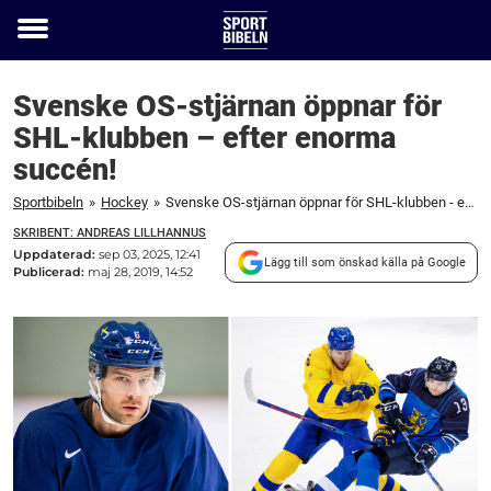
Toggle
menu
Svenske OS-stjärnan öppnar för
SHL-klubben – efter enorma
succén!
Sportbibeln
»
Hockey
»
Svenske OS-stjärnan öppnar för SHL-klubben - efter enorma succén!
SKRIBENT: ANDREAS LILLHANNUS
Uppdaterad:
sep 03, 2025, 12:41
Lägg till som önskad källa på Google
Publicerad:
maj 28, 2019, 14:52