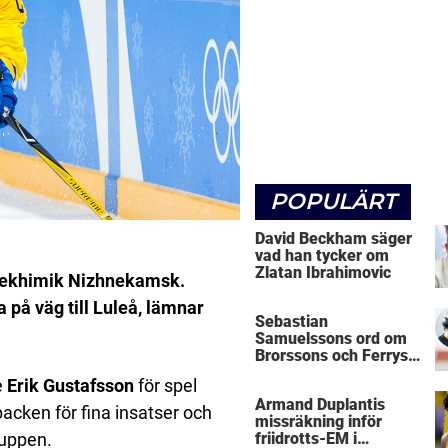
POPULÄRT
David Beckham säger
vad han tycker om
Zlatan Ibrahimovic
ftekhimik Nizhnekamsk.
a på väg till Luleå, lämnar
Sebastian
Samuelssons ord om
Brorssons och Ferrys
kritik
e
Erik Gustafsson
för spel
Armand Duplantis
acken för fina insatser och
missräkning inför
ruppen.
friidrotts-EM i