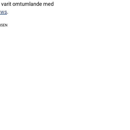
r varit omtumlande med
ews
.