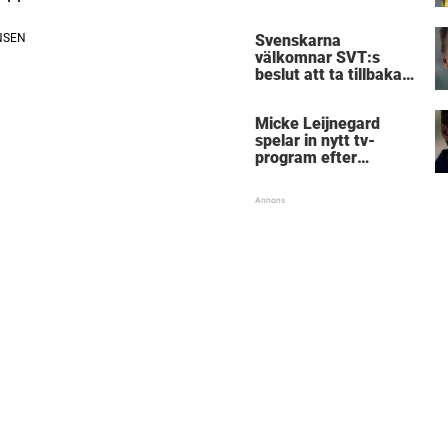
Birmingham
Svenskarna
välkomnar SVT:s
beslut att ta tillbaka
Micke Leijnegard
Micke Leijnegard
spelar in nytt tv-
program efter
Mästarnas mästare