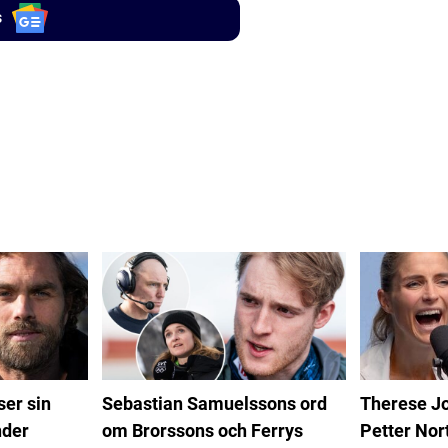
s
er sin
Therese J
Sebastian Samuelssons ord
nder
Petter Nor
om Brorssons och Ferrys