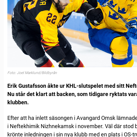
Foto: Joel Marklund/Bildbyrån
Erik Gustafsson åkte ur KHL-slutspelet med sitt Ne
Nu står det klart att backen, som tidigare ryktats var
klubben.
Efter att ha inlett säsongen i Avangard Omsk lämnad
i Neftekhimik Nizhnekamsk i november. Väl där stod b
krönte inledningen i sin nya klubb med en plats i OS-t