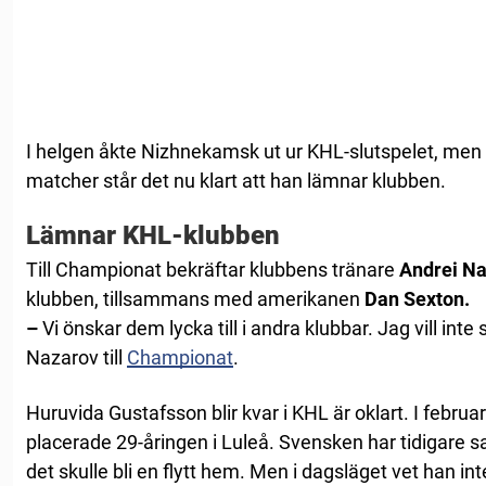
I helgen åkte Nizhnekamsk ut ur KHL-slutspelet, men 
matcher står det nu klart att han lämnar klubben.
Lämnar KHL-klubben
Till Championat bekräftar klubbens tränare
Andrei N
klubben, tillsammans med amerikanen
Dan Sexton.
–
Vi önskar dem lycka till i andra klubbar. Jag vill int
Nazarov till
Championat
.
Huruvida Gustafsson blir kvar i KHL är oklart. I febru
placerade 29-åringen i Luleå. Svensken har tidigare sag
det skulle bli en flytt hem. Men i dagsläget vet han int