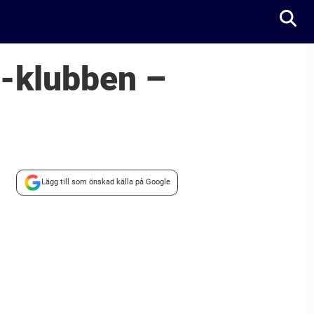
-klubben –
Lägg till som önskad källa på Google