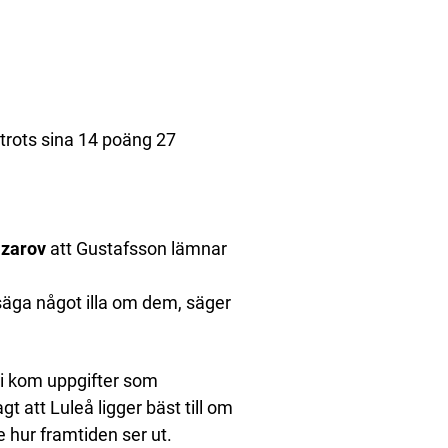
trots sina 14 poäng 27
azarov
att Gustafsson lämnar
e säga något illa om dem, säger
ari kom uppgifter som
t att Luleå ligger bäst till om
e hur framtiden ser ut.