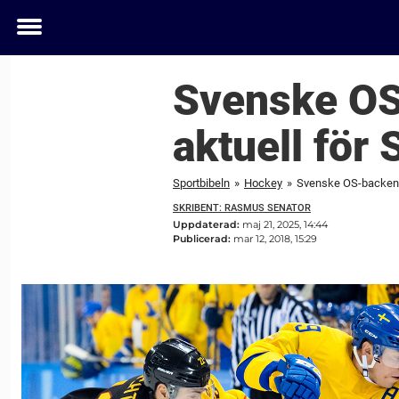
Toggle
menu
Svenske OS
aktuell för
Sportbibeln
»
Hockey
»
Svenske OS-backen 
SKRIBENT: RASMUS SENATOR
Uppdaterad:
maj 21, 2025, 14:44
Publicerad:
mar 12, 2018, 15:29