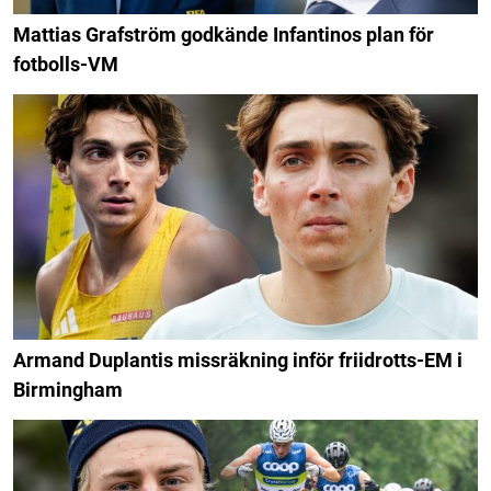
Mattias Grafström godkände Infantinos plan för
fotbolls-VM
Armand Duplantis missräkning inför friidrotts-EM i
Birmingham