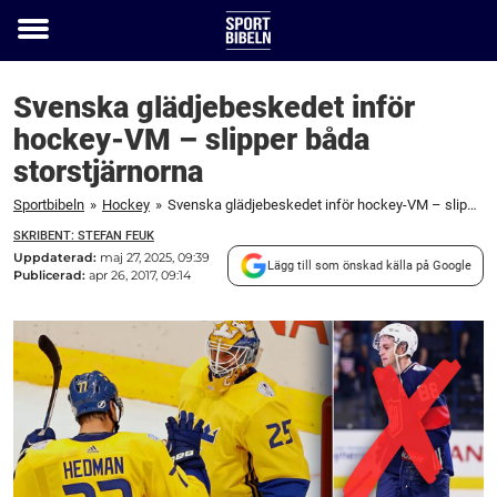
Toggle
menu
Svenska glädjebeskedet inför
hockey-VM – slipper båda
storstjärnorna
Sportbibeln
»
Hockey
»
Svenska glädjebeskedet inför hockey-VM – slipper båda storstjärnorna
SKRIBENT: STEFAN FEUK
Uppdaterad:
maj 27, 2025, 09:39
Lägg till som önskad källa på Google
Publicerad:
apr 26, 2017, 09:14