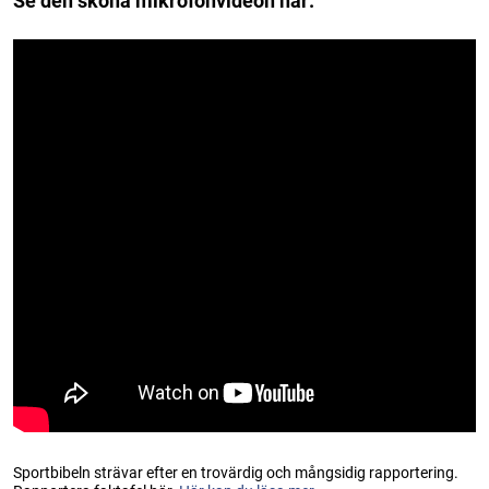
Se den sköna mikrofonvideon här:
Sportbibeln strävar efter en trovärdig och mångsidig rapportering.