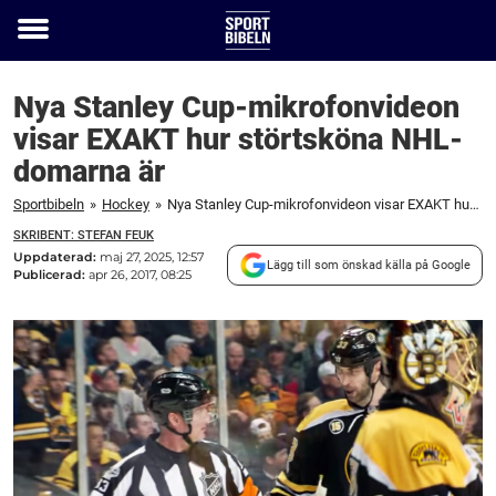
Toggle
menu
Nya Stanley Cup-mikrofonvideon
visar EXAKT hur störtsköna NHL-
domarna är
Sportbibeln
»
Hockey
»
Nya Stanley Cup-mikrofonvideon visar EXAKT hur störtsköna NHL-domarna är
SKRIBENT: STEFAN FEUK
Uppdaterad:
maj 27, 2025, 12:57
Lägg till som önskad källa på Google
Publicerad:
apr 26, 2017, 08:25