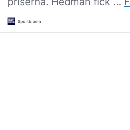
priserna. Hedman fick …
F
Sportbibeln