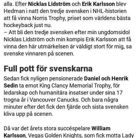
alla. Efter
Nicklas Lidström
och
Erik Karlsson
blev
Hedman i natt den tredje svensken i NHL-historien
att få vinna Norris Trophy, priset som världens bästa
hockeyback just nu.
– Att bli den tredje svensken efter min ungdomsidol
Nicklas Lidström och min kompis Erik Karlsson att få
vinna den här utmärkelsen är väldigt stort för mig, sa
svenske vinnaren på scenen.
Full pott för svenskarna
Sedan fick nyligen pensionerade
Daniel och Henrik
Sedin
ta emot King Clancy Memorial Trophy, för
ledarskap och humanitära insatser under sina 17
trogna år i Vancouver Canucks. Och bara några
minuter efter det fick den fjärde och sista svensken
kliva upp på scenen.
Då var det årets stora succéspelare
William
Karlsson
, Vegas Golden Knights, som fick motta Lady