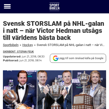
Toggle
menu
Svensk STORSLAM på NHL-galan
i natt – när Victor Hedman utsågs
till världens bästa back
Sportbibeln
»
Hockey
»
Svensk STORSLAM på NHL-galan i natt – när Victor Hedman utsågs till världens bästa back
SKRIBENT: STEFAN FEUK
Uppdaterad:
jun 21, 2018, 08:30
Lägg till som önskad källa på Google
Publicerad:
jun 21, 2018, 08:14