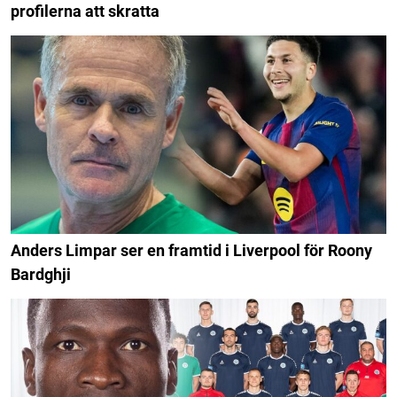
profilerna att skratta
Anders Limpar ser en framtid i Liverpool för Roony
Bardghji