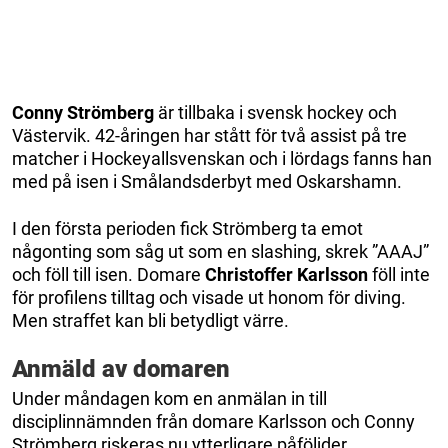
Conny Strömberg
är tillbaka i svensk hockey och
Västervik. 42-åringen har stått för två assist på tre
matcher i Hockeyallsvenskan och i lördags fanns han
med på isen i Smålandsderbyt med Oskarshamn.
I den första perioden fick Strömberg ta emot
någonting som såg ut som en slashing, skrek ”AAAJ”
och föll till isen. Domare
Christoffer Karlsson
föll inte
för profilens tilltag och visade ut honom för diving.
Men straffet kan bli betydligt värre.
Anmäld av domaren
Under måndagen kom en anmälan in till
disciplinnämnden från domare Karlsson och Conny
Strömberg riskeras nu ytterligare påföljder.