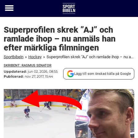
Toggle
menu
Superprofilen skrek ”AJ” och
ramlade ihop – nu anmäls han
efter märkliga filmningen
Sportbibeln
»
Hockey
»
Superprofilen skrek "AJ" och ramlade ihop – nu anmäls han efter märkliga filmningen
SKRIBENT: RASMUS SENATOR
Uppdaterad:
jun 02, 2026, 08:55
Lägg till som önskad källa på Google
Publicerad:
nov 27, 2017, 15:44