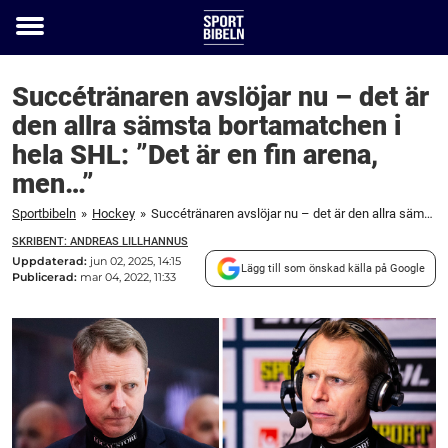
Toggle
menu
Succétränaren avslöjar nu – det är
den allra sämsta bortamatchen i
hela SHL: ”Det är en fin arena,
men…”
Sportbibeln
»
Hockey
»
Succétränaren avslöjar nu – det är den allra sämsta bortamatchen i hela SHL: ”Det är en fin arena, men...”
SKRIBENT: ANDREAS LILLHANNUS
Uppdaterad:
jun 02, 2025, 14:15
Lägg till som önskad källa på Google
Publicerad:
mar 04, 2022, 11:33