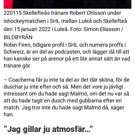
220115 Skellefteås tränare Robert Ohlsson under
ishockeymatchen i SHL mellan Luleå och Skellefteå
den 15 januari 2022 i Luleå. Foto: Simon Eliasson /
BILDBYRÅN
Robin Firen, tidigare profil i SHL och numera proffs i
Schweiz, är en del av podcasten, och lägger då till att
han kanske ser på arenor på ett lite annat sätt än vad
tränare gör.
– Coacherna får ju inte ta del av det där sköna, för de
duschar ju inte efter och så. Men det vore ju jävligt
intressant om du hade sagt Malmö, om det nu var så
att du hade tagit en dusch med gubbarna efter en
match. Jag tror inte du hade sagt Malmö då, säger
han.
”Jag gillar ju atmosfär…”