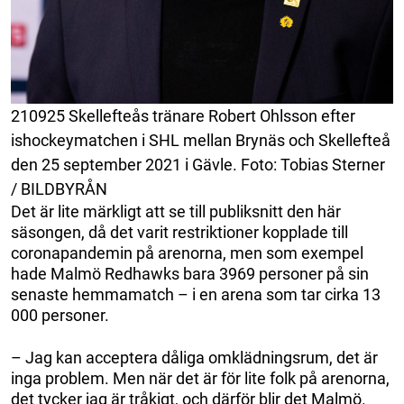
210925 Skellefteås tränare Robert Ohlsson efter
ishockeymatchen i SHL mellan Brynäs och Skellefteå
den 25 september 2021 i Gävle. Foto: Tobias Sterner
/ BILDBYRÅN
Det är lite märkligt att se till publiksnitt den här
säsongen, då det varit restriktioner kopplade till
coronapandemin på arenorna, men som exempel
hade Malmö Redhawks bara 3969 personer på sin
senaste hemmamatch – i en arena som tar cirka 13
000 personer.
– Jag kan acceptera dåliga omklädningsrum, det är
inga problem. Men när det är för lite folk på arenorna,
det tycker jag är tråkigt, och därför blir det Malmö.