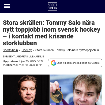
Toggle
menu
Stora skrällen: Tommy Salo nära
nytt toppjobb inom svensk hockey
– i kontakt med krisande
storklubben
Sportbibeln
»
Hockey
»
Stora skrällen: Tommy Salo nära nytt toppjobb inom svensk hockey – i kontakt med krisande storklubben
SKRIBENT: ANDREAS LILLHANNUS
Uppdaterad:
jan 30, 2025, 08:32
Lägg till som önskad källa på Google
Publicerad:
mar 20, 2020, 08:13