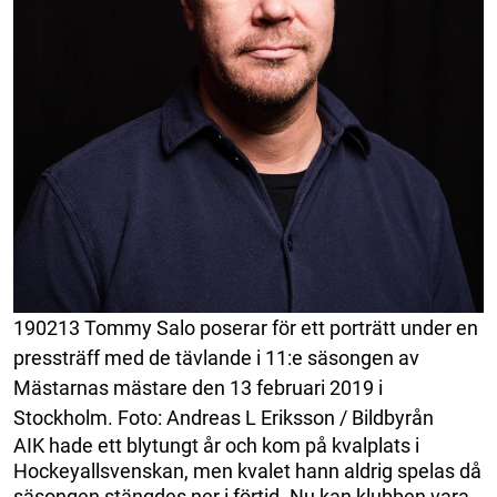
190213 Tommy Salo poserar för ett porträtt under en
pressträff med de tävlande i 11:e säsongen av
Mästarnas mästare den 13 februari 2019 i
Stockholm. Foto: Andreas L Eriksson / Bildbyrån
AIK hade ett blytungt år och kom på kvalplats i
Hockeyallsvenskan, men kvalet hann aldrig spelas då
säsongen stängdes ner i förtid. Nu kan klubben vara