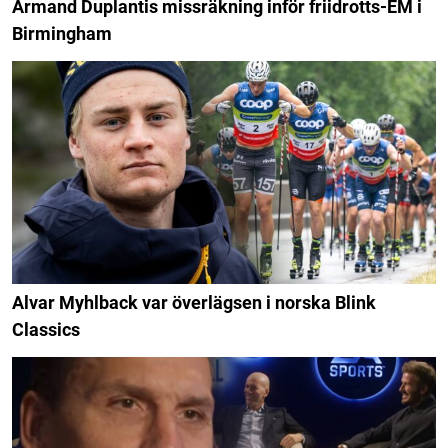
Armand Duplantis missräkning inför friidrotts-EM i
Birmingham
Alvar Myhlback var överlägsen i norska Blink
Classics