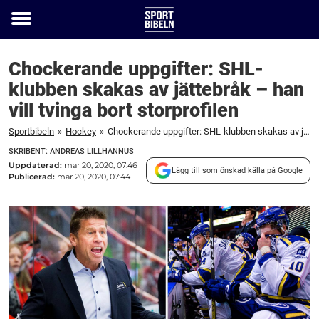
Toggle
menu
Chockerande uppgifter: SHL-
klubben skakas av jättebråk – han
vill tvinga bort storprofilen
Sportbibeln
»
Hockey
»
Chockerande uppgifter: SHL-klubben skakas av jättebråk – han vill tvinga bort storprofilen
SKRIBENT: ANDREAS LILLHANNUS
Uppdaterad:
mar 20, 2020, 07:46
Lägg till som önskad källa på Google
Publicerad:
mar 20, 2020, 07:44