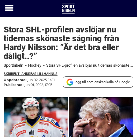
Toggle
menu
Stora SHL-profilen avslöjar nu
tidernas skönaste sågning från
Hardy Nilsson: ”Är det bra eller
dåligt..?”
Sportbibeln
»
Hockey
»
Stora SHL-profilen avslöjar nu tidernas skönaste sågning från Hardy Nilsson: ”Är det bra eller dåligt..?”
SKRIBENT: ANDREAS LILLHANNUS
Uppdaterad:
jun 02, 2025, 14:11
Lägg till som önskad källa på Google
Publicerad:
jun 01, 2022, 17:03