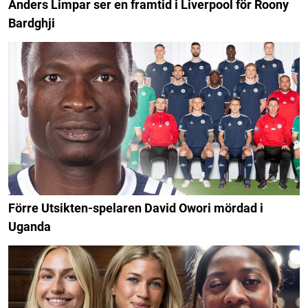
Anders Limpar ser en framtid i Liverpool för Roony
Bardghji
Förre Utsikten-spelaren David Owori mördad i
Uganda