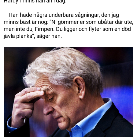
Hardy minns han än i dag.
– Han hade några underbara sågningar, den jag
minns bäst är nog: ”Ni gömmer er som ubåtar där ute,
men inte du, Fimpen. Du ligger och flyter som en död
jävla planka”, säger han.