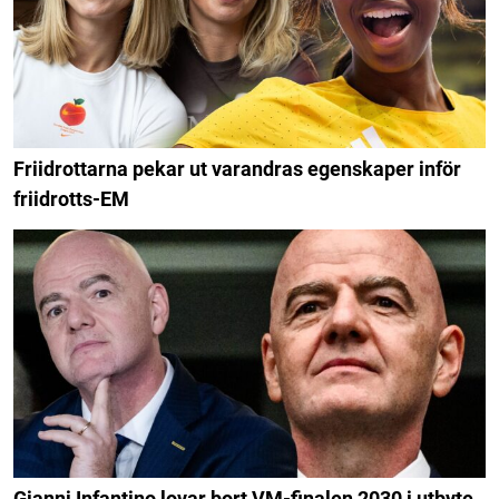
Friidrottarna pekar ut varandras egenskaper inför
friidrotts-EM
Gianni Infantino lovar bort VM-finalen 2030 i utbyte