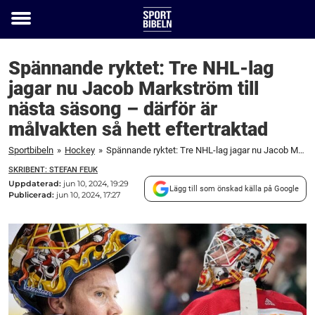
Toggle
menu
Spännande ryktet: Tre NHL-lag
jagar nu Jacob Markström till
nästa säsong – därför är
målvakten så hett eftertraktad
Sportbibeln
»
Hockey
»
Spännande ryktet: Tre NHL-lag jagar nu Jacob Markström till nästa säsong – därför är målvakten så hett eftertraktad
SKRIBENT: STEFAN FEUK
Uppdaterad:
jun 10, 2024, 19:29
Lägg till som önskad källa på Google
Publicerad:
jun 10, 2024, 17:27