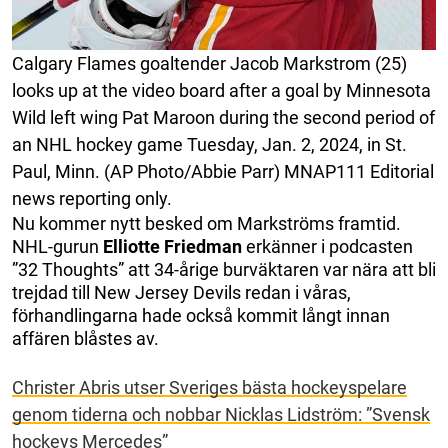
Calgary Flames goaltender Jacob Markstrom (25)
looks up at the video board after a goal by Minnesota
Wild left wing Pat Maroon during the second period of
an NHL hockey game Tuesday, Jan. 2, 2024, in St.
Paul, Minn. (AP Photo/Abbie Parr) MNAP111 Editorial
news reporting only.
Nu kommer nytt besked om Markströms framtid.
NHL-gurun
Elliotte Friedman
erkänner i podcasten
”32 Thoughts” att 34-årige burväktaren var nära att bli
trejdad till New Jersey Devils redan i våras,
förhandlingarna hade också kommit långt innan
affären blåstes av.
Christer Abris utser Sveriges bästa hockeyspelare
genom tiderna och nobbar Nicklas Lidström: ”Svensk
hockeys Mercedes”