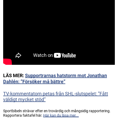
LÄS MER:
Supportrarnas hatstorm mot Jonathan
Dahlén: ”Försöker må bättre”
TV-kommentatorn petas från SHL-slutspelet: ”Fått
väldigt mycket stöd”
Sportbibeln strävar efter en trovärdig och mångsidig rapportering.
Rapportera faktafel här.
Här kan du läsa mer...