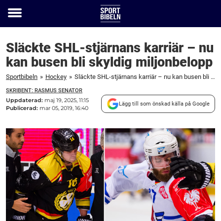
Toggle
menu
Släckte SHL-stjärnans karriär – nu
kan busen bli skyldig miljonbelopp
Sportbibeln
»
Hockey
»
Släckte SHL-stjärnans karriär – nu kan busen bli skyldig miljonbelopp
SKRIBENT: RASMUS SENATOR
Uppdaterad:
maj 19, 2025, 11:15
Lägg till som önskad källa på Google
Publicerad:
mar 05, 2019, 16:40