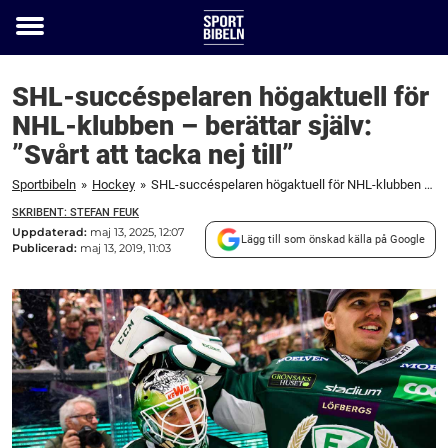
Toggle
menu
SHL-succéspelaren högaktuell för
NHL-klubben – berättar själv:
”Svårt att tacka nej till”
Sportbibeln
»
Hockey
»
SHL-succéspelaren högaktuell för NHL-klubben – berättar själv: "Svårt att tacka nej till"
SKRIBENT: STEFAN FEUK
Uppdaterad:
maj 13, 2025, 12:07
Lägg till som önskad källa på Google
Publicerad:
maj 13, 2019, 11:03