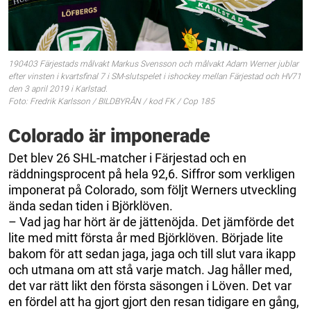
190403 Färjestads målvakt Markus Svensson och målvakt Adam Werner jublar
efter vinsten i kvartsfinal 7 i SM-slutspelet i ishockey mellan Färjestad och HV71
den 3 april 2019 i Karlstad.
Foto: Fredrik Karlsson / BILDBYRÅN / kod FK / Cop 185
Colorado är imponerade
Det blev 26 SHL-matcher i Färjestad och en
räddningsprocent på hela 92,6. Siffror som verkligen
imponerat på Colorado, som följt Werners utveckling
ända sedan tiden i Björklöven.
– Vad jag har hört är de jättenöjda. Det jämförde det
lite med mitt första år med Björklöven. Började lite
bakom för att sedan jaga, jaga och till slut vara ikapp
och utmana om att stå varje match. Jag håller med,
det var rätt likt den första säsongen i Löven. Det var
en fördel att ha gjort gjort den resan tidigare en gång,