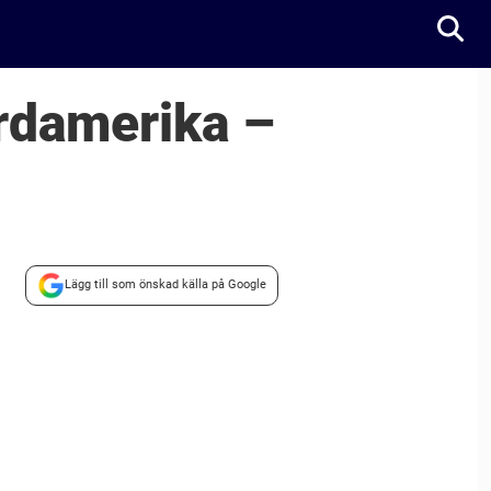
rdamerika –
Lägg till som önskad källa på Google