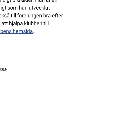
digt som han utvecklat
så till föreningen bra efter
t hjälpa klubben till
bbens hemsida
.