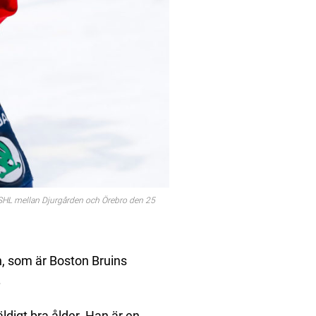
HL mellan Djurgården och Örebro den 25
n, som är Boston Bruins
.
äldigt bra ålder. Han är en