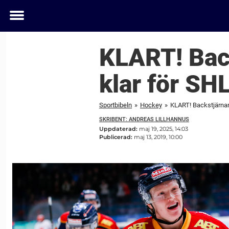
Toggle
menu
KLART! Bac
klar för SH
Sportbibeln
»
Hockey
»
KLART! Backstjärnan
SKRIBENT: ANDREAS LILLHANNUS
Uppdaterad:
maj 19, 2025, 14:03
Publicerad:
maj 13, 2019, 10:00