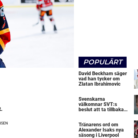
POPULÄRT
David Beckham säger
vad han tycker om
Zlatan Ibrahimovic
Svenskarna
välkomnar SVT:s
t.
beslut att ta tillbaka
Micke Leijnegard
Tränarens ord om
Alexander Isaks nya
säsong i Liverpool