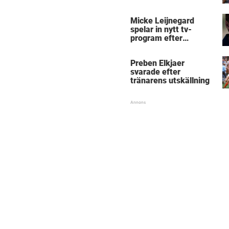
Micke Leijnegard
spelar in nytt tv-
program efter
Mästarnas mästare
Preben Elkjaer
svarade efter
tränarens utskällning