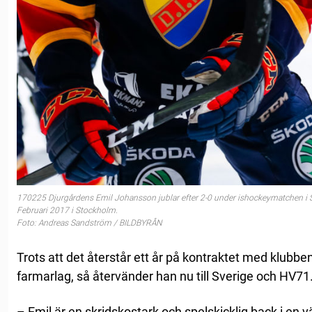
170225 Djurgårdens Emil Johansson jublar efter 2-0 under ishockeymatchen i S
Februari 2017 i Stockholm.
Foto: Andreas Sandström / BILDBYRÅN
Trots att det återstår ett år på kontraktet med klubbe
farmarlag, så återvänder han nu till Sverige och HV71
– Emil är en skridskostark och spelskicklig back i en v