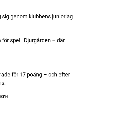
g sig genom klubbens juniorlag
ör spel i Djurgården – där
ade för 17 poäng – och efter
ns.