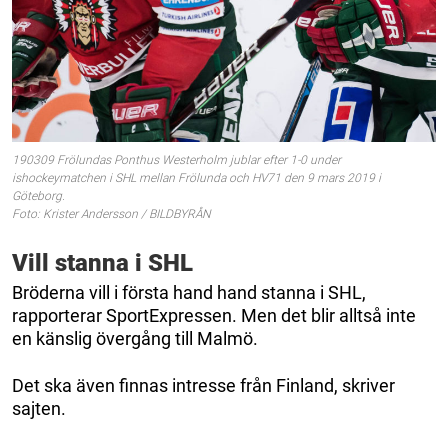
190309 Frölundas Ponthus Westerholm jublar efter 1-0 under
ishockeymatchen i SHL mellan Frölunda och HV71 den 9 mars 2019 i
Göteborg.
Foto: Krister Andersson / BILDBYRÅN
Vill stanna i SHL
Bröderna vill i första hand hand stanna i SHL,
rapporterar SportExpressen. Men det blir alltså inte
en känslig övergång till Malmö.
Det ska även finnas intresse från Finland, skriver
sajten.