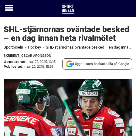
Toggle
menu
SHL-stjärnornas oväntade besked
– en dag innan heta rivalmötet
Sportbibeln
»
Hockey
»
SHL-stjärnornas oväntade besked – en dag innan heta rivalmötet
SKRIBENT: OSCAR ARONSSON
Uppdaterad:
maj 27, 2025, 10:13
Lägg till som önskad källa på Google
Publicerad:
mar 22, 2019, 15:59