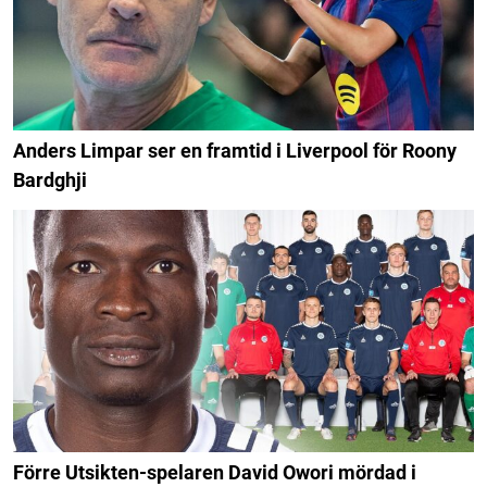
Anders Limpar ser en framtid i Liverpool för Roony
Bardghji
Förre Utsikten-spelaren David Owori mördad i