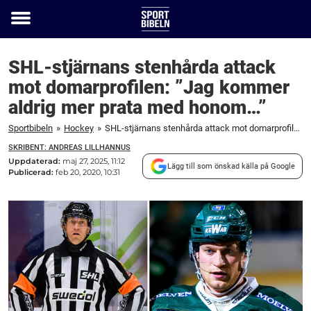
Toggle
menu
SHL-stjärnans stenhårda attack
mot domarprofilen: ”Jag kommer
aldrig mer prata med honom…”
Sportbibeln
»
Hockey
»
SHL-stjärnans stenhårda attack mot domarprofilen: ”Jag kommer aldrig mer prata med honom...”
SKRIBENT: ANDREAS LILLHANNUS
Uppdaterad:
maj 27, 2025, 11:12
Lägg till som önskad källa på Google
Publicerad:
feb 20, 2020, 10:31