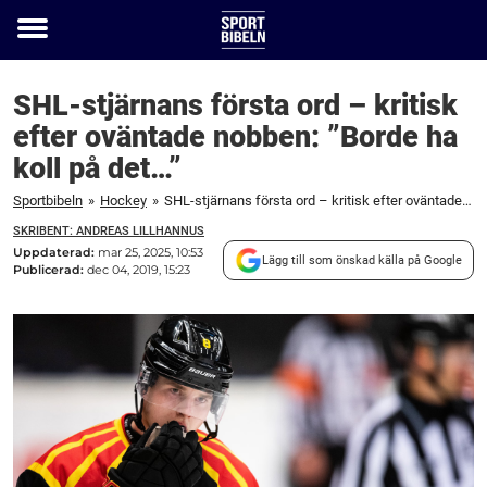
Toggle
menu
SHL-stjärnans första ord – kritisk
efter oväntade nobben: ”Borde ha
koll på det…”
Sportbibeln
»
Hockey
»
SHL-stjärnans första ord – kritisk efter oväntade nobben: ”Borde ha koll på det...”
SKRIBENT: ANDREAS LILLHANNUS
Uppdaterad:
mar 25, 2025, 10:53
Lägg till som önskad källa på Google
Publicerad:
dec 04, 2019, 15:23