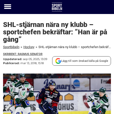
Toggle
menu
SHL-stjärnan nära ny klubb –
sportchefen bekräftar: ”Han är på
gång”
Sportbibeln
»
Hockey
»
SHL-stjärnan nära ny klubb – sportchefen bekräftar: "Han är på gång"
SKRIBENT: RASMUS SENATOR
Uppdaterad:
sep 05, 2025, 13:09
Lägg till som önskad källa på Google
Publicerad:
mar 13, 2018, 15:18