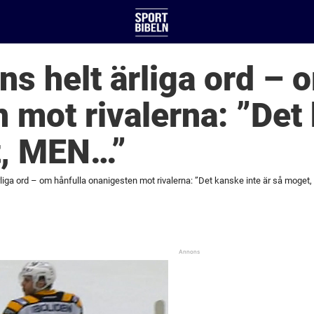
ns helt ärliga ord – 
 mot rivalerna: ”Det
t, MEN…”
rliga ord – om hånfulla onanigesten mot rivalerna: ”Det kanske inte är så moget,