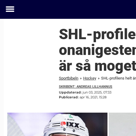
Toggle
menu
SHL-profile
onanigesten
är så moge
Sportbibeln
»
Hockey
»
SHL-profilens helt ä
SKRIBENT: ANDREAS LILLHANNUS
Uppdaterad:
jun 03, 2025, 07:33
Publicerad:
apr 16, 2021, 15:28