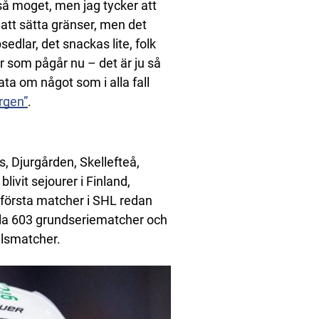
 så moget, men jag tycker att
 att sätta gränser, men det
edlar, det snackas lite, folk
ar som pågår nu – det är ju så
prata om något som i alla fall
rgen”
.
, Djurgården, Skellefteå,
livit sejourer i Finland,
första matcher i SHL redan
ela 603 grundseriematcher och
elsmatcher.