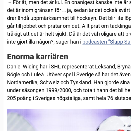
– Förlåt, men det är kul. En onanigest kanske inte är
det är inom gränsen för … ja, sedan är det också svårt
drar ändå uppmärksamhet till hockeyn. Det blir lite löps
går till jobbet och pratar om det. Allt prat om tackling
tråkigt att det är helt sjukt. Då är det väl roligare att 
inte gjort illa någon?, säger han i
podcasten ”Släpp Sa
Enorma karriären
Daniel Widing har i SHL representerat Leksand, Brynäs
Rögle och Luleå. Utöver spel i Sverige så har det även b
Nordamerika, Schweiz och Tyskland. Han gjorde sina 
under säsongen 1999/2000, och totalt hann det bli h
205 poäng i Sveriges högstaliga, samt hela 76 slutsp