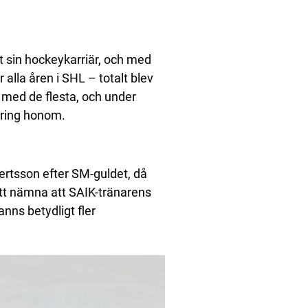
 sin hockeykarriär, och med
 alla åren i SHL – totalt blev
 med de flesta, och under
 kring honom.
tsson efter SM-guldet, då
tt nämna att SAIK-tränarens
anns betydligt fler