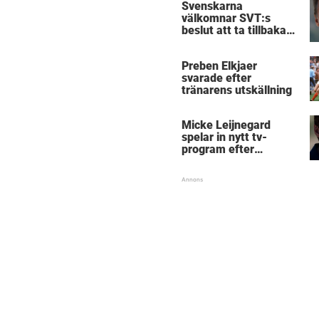
Svenskarna
välkomnar SVT:s
beslut att ta tillbaka
Micke Leijnegard
Preben Elkjaer
svarade efter
tränarens utskällning
Micke Leijnegard
spelar in nytt tv-
program efter
Mästarnas mästare