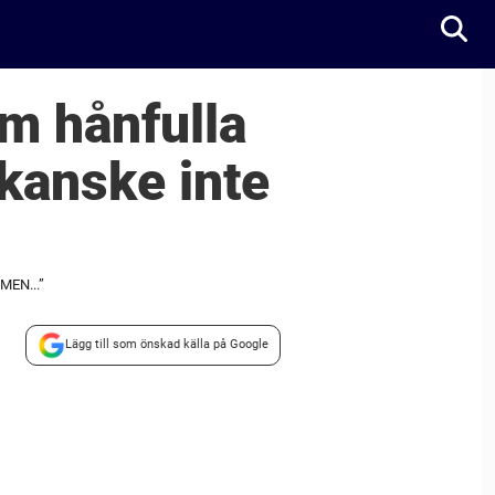
om hånfulla
 kanske inte
 MEN...”
Lägg till som önskad källa på Google