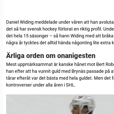
Daniel Widing meddelade under våren att han avslutat
det så har svensk hockey förlorat en riktig profil. Under
det hela 15 säsonger – så hann Widing med att bråka
några år tycktes det alltid hända någonting lite extra
Ärliga orden om onanigesten
Mest uppmärksammat är kanske hånet mot Bert Rober
han efter att ha vunnit guld med Brynäs passade på a
tårar efteråt var det bästa med hela guldet. Men det f
kontroverser under alla åren i SHL.