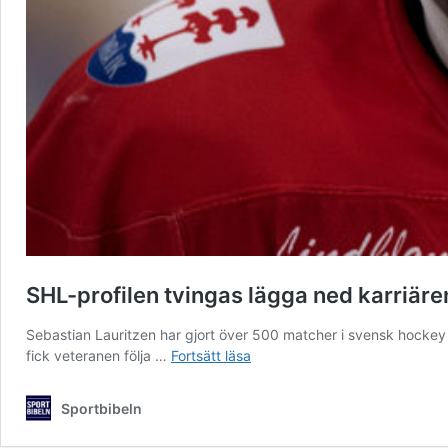
SHL-profilen tvingas lägga ned karriären: 
Sebastian Lauritzen har gjort över 500 matcher i svensk hockey f
SHL-
fick veteranen följa …
Fortsätt läsa
profilen
tvingas
Sportbibeln
lägga
ned