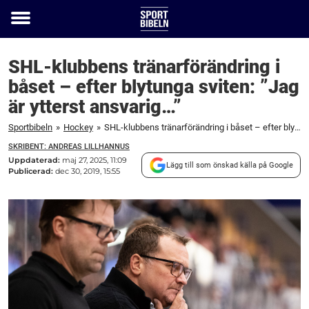
Toggle
menu
SHL-klubbens tränarförändring i
båset – efter blytunga sviten: ”Jag
är ytterst ansvarig…”
Sportbibeln
»
Hockey
»
SHL-klubbens tränarförändring i båset – efter blytunga sviten: ”Jag är ytterst ansvarig...”
SKRIBENT: ANDREAS LILLHANNUS
Uppdaterad:
maj 27, 2025, 11:09
Lägg till som önskad källa på Google
Publicerad:
dec 30, 2019, 15:55