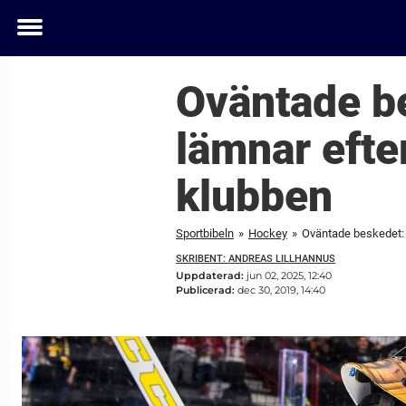
Toggle
menu
Oväntade b
lämnar efte
klubben
Sportbibeln
»
Hockey
»
Oväntade beskedet: 
SKRIBENT: ANDREAS LILLHANNUS
Uppdaterad:
jun 02, 2025, 12:40
Publicerad:
dec 30, 2019, 14:40