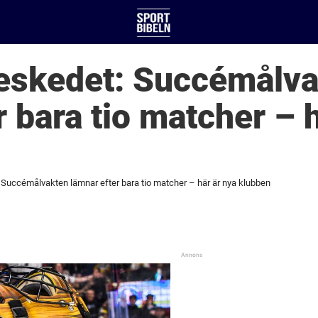
eskedet: Succémålva
r bara tio matcher – 
Succémålvakten lämnar efter bara tio matcher – här är nya klubben