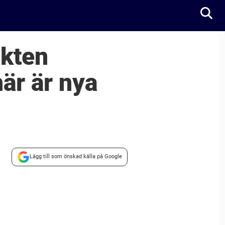
kten
här är nya
Lägg till som önskad källa på Google