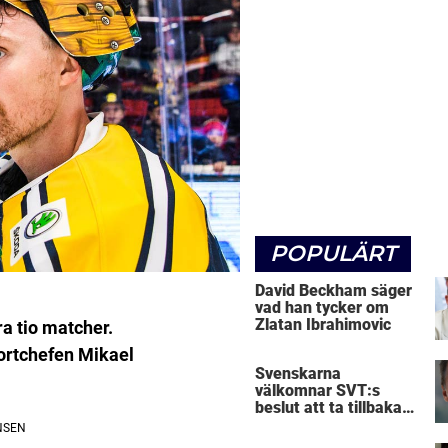
POPULÄRT
David Beckham säger
vad han tycker om
Zlatan Ibrahimovic
ra tio matcher.
portchefen Mikael
Svenskarna
välkomnar SVT:s
beslut att ta tillbaka
Micke Leijnegard