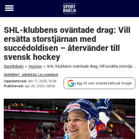
Toggle
menu
SHL-klubbens oväntade drag: Vill
ersätta storstjärnan med
succédoldisen – återvänder till
svensk hockey
Sportbibeln
»
Hockey
»
SHL-klubbens oväntade drag: Vill ersätta storstjärnan med succédoldisen – återvänder till svensk hockey
SKRIBENT: ANDREAS LILLHANNUS
Uppdaterad:
dec 11, 2025, 16:58
Lägg till som önskad källa på Google
Publicerad:
apr 20, 2020, 08:56