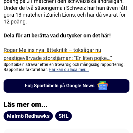
poäng på 31 matcher i den schweiziska andraligan.
Under de två säsongerna i Schweiz har han även fått
göra 18 matcher i Zürich Lions, och har då svarat för
12 poäng.
Dela för att berätta vad du tycker om det här!
Roger Melins nya jättekritik – toksågar nu
prestigevärvade storstjärnan: ”En liten pojke…”
Sportbibeln strävar efter en trovärdig och mångsidig rapportering.
Rapportera faktafel här.
Här kan du läsa mer...
Följ Sportbibeln på Google News
Läs mer om...
Malmö Redhawks
SHL