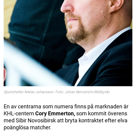
Sportchefen Niklas Johansson. Foto: Johan Bernström/Bildbyrån
En av centrarna som numera finns på marknaden är
KHL-centern
Cory Emmerton,
som kommit överens
med Sibir Novosibirsk att bryta kontraktet efter elva
poänglösa matcher.