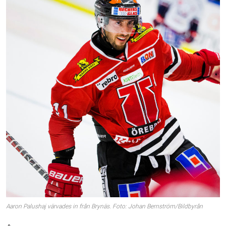
Aaron Palushaj värvades in från Brynäs. Foto: Johan Bernström/Bildbyrån