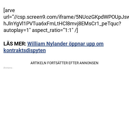
[arve
url=”//csp.screen9.com/iframe/5NUozGKpdWPOUpJs
hJlnYgVl1PVTua6xFmLtHCl8mvj8EMsCr1_peTquc?
autoplay=1″ aspect_ratio=”1:1″ /]
LÄS MER:
William Nylander öppnar upp om
kontraktsdispyten