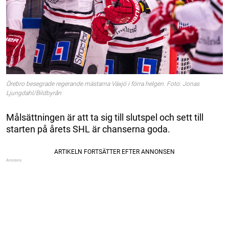
Örebro besegrade regerande mästarna Växjö i förra helgen. Foto: Jonas
Ljungdahl/Bildbyrån
Målsättningen är att ta sig till slutspel och sett till
starten på årets SHL är chanserna goda.