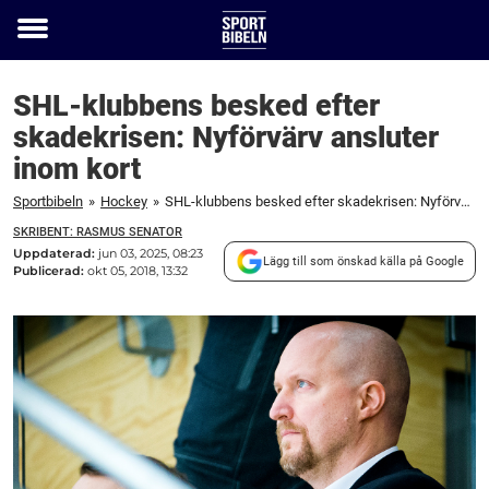
Toggle
menu
SHL-klubbens besked efter
skadekrisen: Nyförvärv ansluter
inom kort
Sportbibeln
»
Hockey
»
SHL-klubbens besked efter skadekrisen: Nyförvärv ansluter inom kort
SKRIBENT: RASMUS SENATOR
Uppdaterad:
jun 03, 2025, 08:23
Lägg till som önskad källa på Google
Publicerad:
okt 05, 2018, 13:32