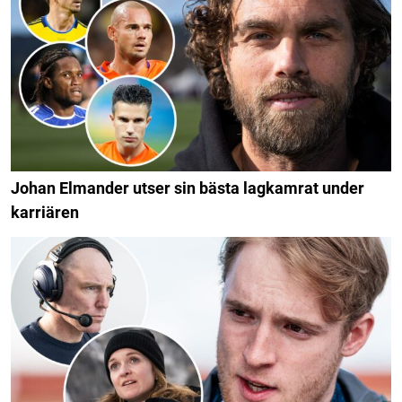
Johan Elmander utser sin bästa lagkamrat under
karriären