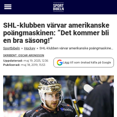
Toggle
menu
SHL-klubben värvar amerikanske
poängmaskinen: ”Det kommer bli
en bra säsong!”
Sportbibeln
»
Hockey
»
SHL-klubben värvar amerikanske poängmaskinen: "Det kommer bli en bra säsong!"
SKRIBENT: OSCAR ARONSSON
Uppdaterad:
maj 19, 2025, 12:36
Lägg till som önskad källa på Google
Publicerad:
maj 18, 2019, 15:53