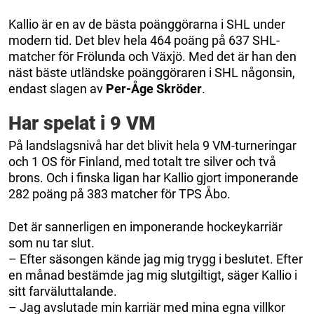
Kallio är en av de bästa poänggörarna i SHL under
modern tid. Det blev hela 464 poäng på 637 SHL-
matcher för Frölunda och Växjö. Med det är han den
näst bäste utländske poänggöraren i SHL någonsin,
endast slagen av
Per-Åge Skröder
.
Har spelat i 9 VM
På landslagsnivå har det blivit hela 9 VM-turneringar
och 1 OS för Finland, med totalt tre silver och två
brons. Och i finska ligan har Kallio gjort imponerande
282 poäng på 383 matcher för TPS Åbo.
Det är sannerligen en imponerande hockeykarriär
som nu tar slut.
– Efter säsongen kände jag mig trygg i beslutet. Efter
en månad bestämde jag mig slutgiltigt, säger Kallio i
sitt farväluttalande.
– Jag avslutade min karriär med mina egna villkor