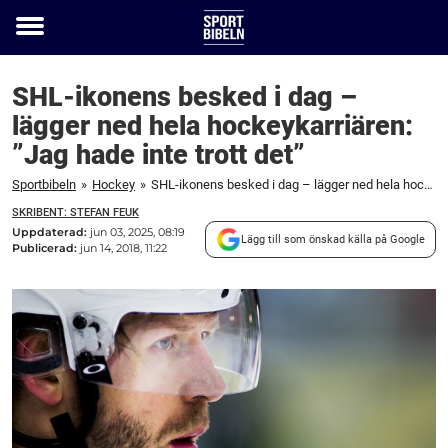
Toggle
menu
SHL-ikonens besked i dag –
lägger ned hela hockeykarriären:
”Jag hade inte trott det”
Sportbibeln
»
Hockey
»
SHL-ikonens besked i dag – lägger ned hela hockeykarriären: "Jag hade inte trott det"
SKRIBENT: STEFAN FEUK
Uppdaterad:
jun 03, 2025, 08:19
Lägg till som önskad källa på Google
Publicerad:
jun 14, 2018, 11:22