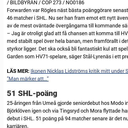
/ BILDBYRÅN / COP 273 / NO0186
Forwarden var Rögles näst bästa poänggörare sena
46 matcher i SHL. Nu ser han fram emot ett nytt även
av de mest oväntade övergångarna till kommande sä
– Jag är otroligt glad att få chansen att komma till 
med stabilt spel över hela banan, men framförallt i de
styrkor ligger. Det ska också bli fantastiskt kul att spe
Garden som HV71-spelare, säger Stål-Lyrenäs i ett 
LÄS MER:
Ikonen Nicklas Lidströms kritik mitt under
”Man märker att…”
51 SHL-poäng
25-åringen från Umeå gjorde seniordebut hos Modo in
Björklöven igen och via Tingsryd och Mora flyttade han
debut i SHL. 51 poäng på 94 matcher senare är det nu d
karriären.