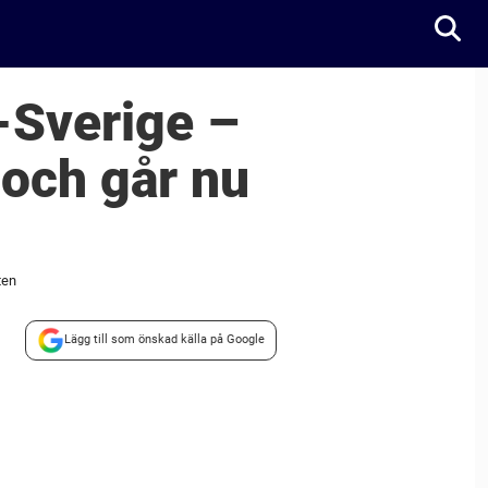
Sverige –
 och går nu
ten
Lägg till som önskad källa på Google