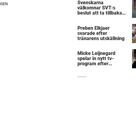
Svenskarna
välkomnar SVT:s
beslut att ta tillbaka
Micke Leijnegard
Preben Elkjaer
svarade efter
tränarens utskällning
Micke Leijnegard
spelar in nytt tv-
program efter
Mästarnas mästare