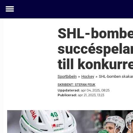
Toggle
menu
SHL-bomben
succéspelar
till konkurr
Sportbibeln
»
Hockey
»
SHL-bomben skakar o
SKRIBENT: STEFAN FEUK
Uppdaterad:
apr 04, 2025, 08:25
Publicerad:
apr 21, 2023, 13:23