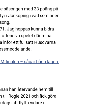
ste säsongen med 33 poäng på
tyr i Jönköping i vad som är en
song.
HV71. Jag hoppas kunna bidra
t offensiva spelet där mina
la inför ett fullsatt Husqvarna
pressmeddelande.
 SM-finalen – sågar båda lagen:
nan han återvände hem till
 till Rögle 2021 och fick göra
ags att flytta vidare i