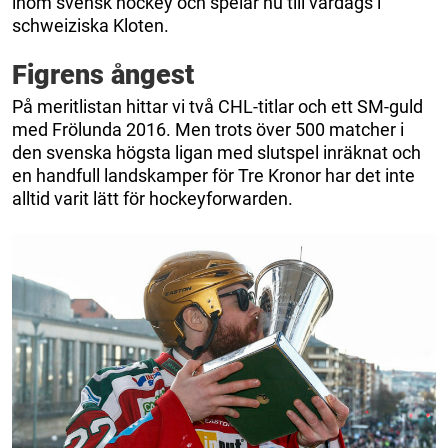
inom svensk hockey och spelar nu till vardags i
schweiziska Kloten.
Figrens ångest
På meritlistan hittar vi två CHL-titlar och ett SM-guld
med Frölunda 2016. Men trots över 500 matcher i
den svenska högsta ligan med slutspel inräknat och
en handfull landskamper för Tre Kronor har det inte
alltid varit lätt för hockeyforwarden.