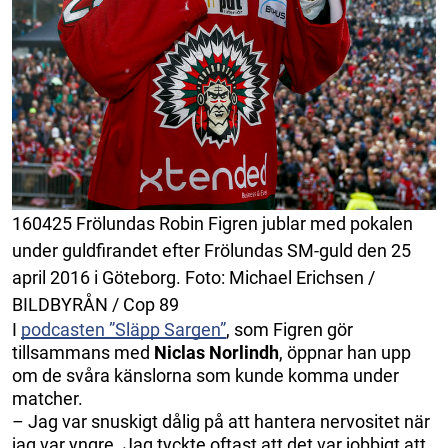
160425 Frölundas Robin Figren jublar med pokalen
under guldfirandet efter Frölundas SM-guld den 25
april 2016 i Göteborg. Foto: Michael Erichsen /
BILDBYRÅN / Cop 89
I
podcasten ”Släpp Sargen”
, som Figren gör
tillsammans med
Niclas Norlindh
, öppnar han upp
om de svåra känslorna som kunde komma under
matcher.
– Jag var snuskigt dålig på att hantera nervositet när
jag var yngre. Jag tyckte oftast att det var jobbigt att