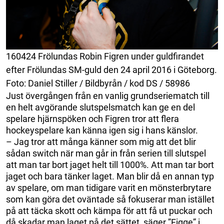
160424 Frölundas Robin Figren under guldfirandet
efter Frölundas SM-guld den 24 april 2016 i Göteborg.
Foto: Daniel Stiller / Bildbyrån / kod DS / 58986
Just övergången från en vanlig grundseriematch till
en helt avgörande slutspelsmatch kan ge en del
spelare hjärnspöken och Figren tror att flera
hockeyspelare kan känna igen sig i hans känslor.
– Jag tror att många känner som mig att det blir
sådan switch när man går in från serien till slutspel
att man tar bort jaget helt till 1000%. Att man tar bort
jaget och bara tänker laget. Man blir då en annan typ
av spelare, om man tidigare varit en mönsterbrytare
som kan göra det oväntade så fokuserar man istället
på att täcka skott och kämpa för att få ut puckar och
då skadar man laget på det sättet, säger ”Figge” i