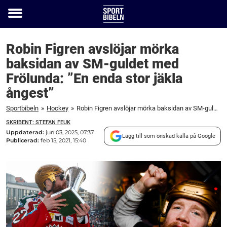
Toggle
menu
Robin Figren avslöjar mörka
baksidan av SM-guldet med
Frölunda: ”En enda stor jäkla
ångest”
Sportbibeln
»
Hockey
»
Robin Figren avslöjar mörka baksidan av SM-guldet med Frölunda: "En enda stor jäkla ångest"
SKRIBENT: STEFAN FEUK
Uppdaterad:
jun 03, 2025, 07:37
Lägg till som önskad källa på Google
Publicerad:
feb 15, 2021, 15:40