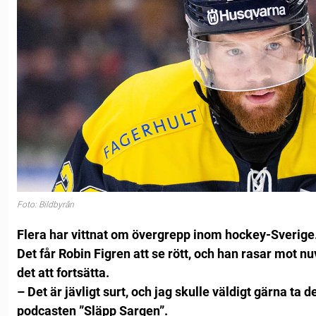
Foto: Bildbyrån
Flera har vittnat om övergrepp inom hockey-Sverige
Det får Robin Figren att se rött, och han rasar mot n
det att fortsätta.
– Det är jävligt surt, och jag skulle väldigt gärna ta d
podcasten ”Släpp Sargen”.