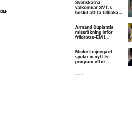
Svenskarna
välkomnar SVT:s
beslut att ta tillbaka
Micke Leijnegard
Armand Duplantis
missräkning inför
friidrotts-EM i
Birmingham
Micke Leijnegard
spelar in nytt tv-
program efter
Mästarnas mästare