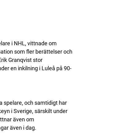
elare i NHL, vittnade om
tion som fler berättelser och
rik Granqvist stor
r en inkilning i Luleå på 90-
ra spelare, och samtidigt har
keyn i Sverige, särskilt under
vittnar även om
ngar även i dag.