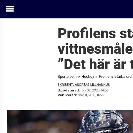
Toggle
menu
Profilens st
vittnesmål
”Det här är 
Sportbibeln
»
Hockey
»
Profilens starka ord
SKRIBENT: ANDREAS LILLHANNUS
Uppdaterad:
jun 02, 2025, 14:56
Publicerad:
nov 11, 2021, 16:22