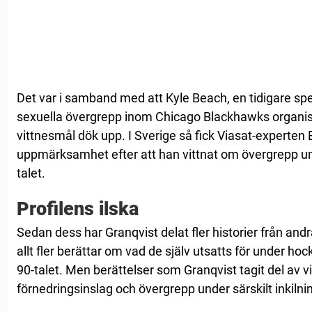
Det var i samband med att Kyle Beach, en tidigare sp
sexuella övergrepp inom Chicago Blackhawks organisa
vittnesmål dök upp. I Sverige så fick Viasat-experten E
uppmärksamhet efter att han vittnat om övergrepp unde
talet.
Profilens ilska
Sedan dess har Granqvist delat fler historier från and
allt fler berättar om vad de själv utsatts för under hoc
90-talet. Men berättelser som Granqvist tagit del av 
förnedringsinslag och övergrepp under särskilt inkilni