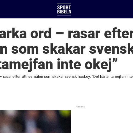
arka ord – rasar efte
en som skakar svens
tamejfan inte okej”
 – rasar efter vittnesmålen som skakar svensk hockey: ”Det här är tamejfan inte