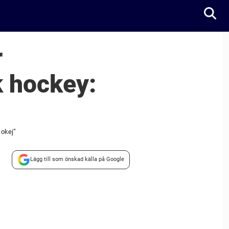
r
k hockey:
 okej”
Lägg till som önskad källa på Google