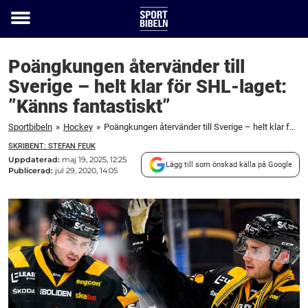
Toggle
menu
Poängkungen återvänder till
Sverige – helt klar för SHL-laget:
”Känns fantastiskt”
Sportbibeln
»
Hockey
»
Poängkungen återvänder till Sverige – helt klar för SHL-laget: "Känns fantastiskt"
SKRIBENT: STEFAN FEUK
Uppdaterad:
maj 19, 2025, 12:25
Lägg till som önskad källa på Google
Publicerad:
jul 29, 2020, 14:05