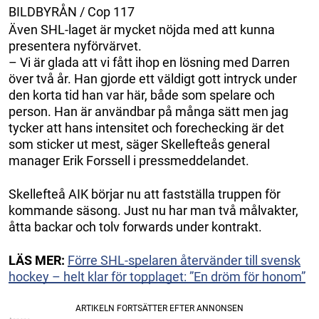
BILDBYRÅN / Cop 117
Även SHL-laget är mycket nöjda med att kunna
presentera nyförvärvet.
– Vi är glada att vi fått ihop en lösning med Darren
över två år. Han gjorde ett väldigt gott intryck under
den korta tid han var här, både som spelare och
person. Han är användbar på många sätt men jag
tycker att hans intensitet och forechecking är det
som sticker ut mest, säger Skellefteås general
manager Erik Forssell i pressmeddelandet.
Skellefteå AIK börjar nu att fastställa truppen för
kommande säsong. Just nu har man två målvakter,
åtta backar och tolv forwards under kontrakt.
LÄS MER:
Förre SHL-spelaren återvänder till svensk
hockey – helt klar för topplaget: ”En dröm för honom”