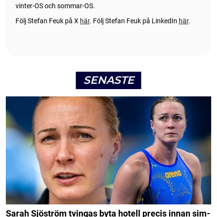
vinter-OS och sommar-OS.
Följ Stefan Feuk på X
här
.
Följ Stefan Feuk på LinkedIn
här
.
SENASTE
Sarah Sjöström tvingas byta hotell precis innan sim-