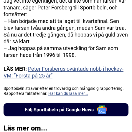
Jag vet inte egentligen, det är lite som när farsan var
tränare, säger Peter Forsberg till Sportbibeln, och
fortsätter:
– Han började med att ta laget till kvartsfinal. Sen
blev farsan tvåa andra gången, medan Sam var trea.
Så nu är det tredje gången, då hoppas vi på guld även
där så klart.
– Jag hoppas på samma utveckling för Sam som
farsan hade från 1996 till 1998.
LÄS MER:
Peter Forsbergs oväntade nobb i hockey-
VM: ”Första på 25 år”
Sportbibeln strävar efter en trovärdig och mångsidig rapportering.
Rapportera faktafel här.
Här kan du läsa mer...
Följ Sportbibeln på Google News
Läs mer om...