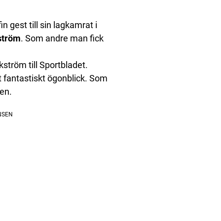
n gest till sin lagkamrat i
ström
. Som andre man fick
kström till Sportbladet.
t fantastiskt ögonblick. Som
len.