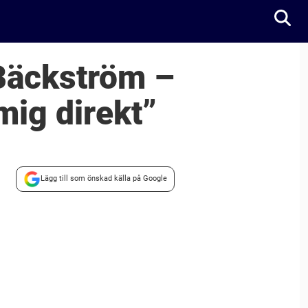
 Bäckström –
 mig direkt”
Lägg till som önskad källa på Google