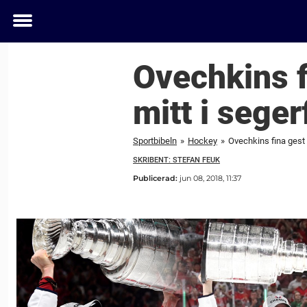
Toggle
menu
Ovechkins f
mitt i seger
Sportbibeln
»
Hockey
»
Ovechkins fina gest t
SKRIBENT: STEFAN FEUK
Publicerad:
jun 08, 2018, 11:37