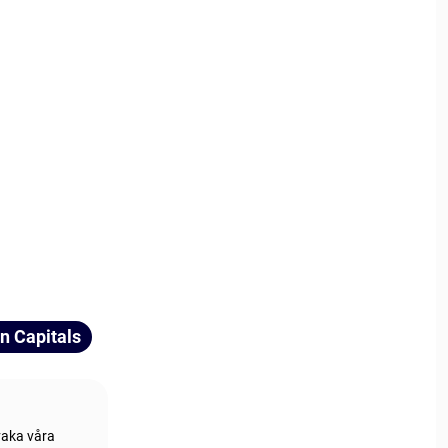
n Capitals
vaka våra