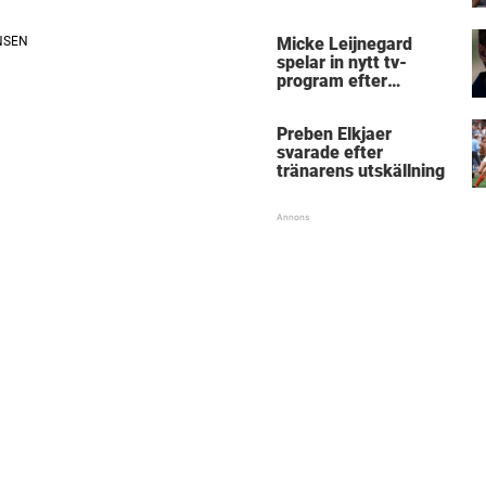
Micke Leijnegard
spelar in nytt tv-
program efter
Mästarnas mästare
Preben Elkjaer
svarade efter
tränarens utskällning