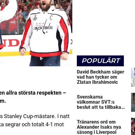
POPULÄRT
David Beckham säger
vad han tycker om
Zlatan Ibrahimovic
en allra största respekten –
Svenskarna
öm.
välkomnar SVT:s
beslut att ta tillbaka
Micke Leijnegard
s Stanley Cup-mästare. I natt
Tränarens ord om
ka segrar och totalt 4-1 mot
Alexander Isaks nya
säsong i Liverpool