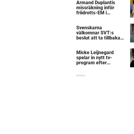
Armand Duplantis
missräkning inför
friidrotts-EM i
Birmingham
Svenskarna
välkomnar SVT:s
beslut att ta tillbaka
Micke Leijnegard
Micke Leijnegard
spelar in nytt tv-
program efter
Mästarnas mästare