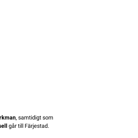
örkman
, samtidigt som
ell
går till Färjestad.