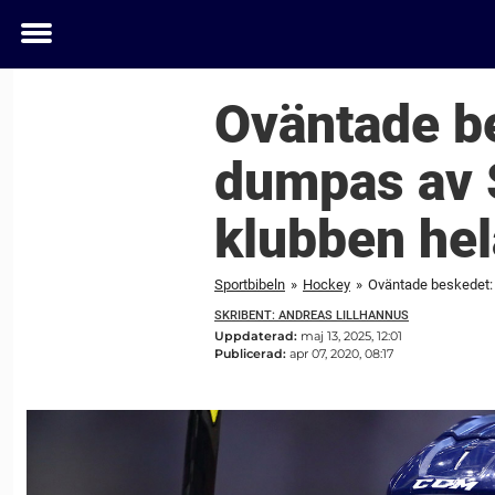
Toggle
menu
Oväntade b
dumpas av S
klubben hel
Sportbibeln
»
Hockey
»
Oväntade beskedet: 
SKRIBENT: ANDREAS LILLHANNUS
Uppdaterad:
maj 13, 2025, 12:01
Publicerad:
apr 07, 2020, 08:17