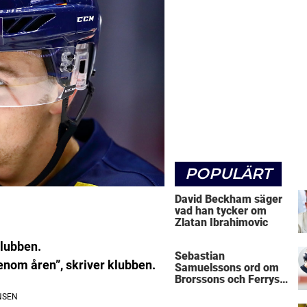
POPULÄRT
David Beckham säger
vad han tycker om
Zlatan Ibrahimovic
lubben.
Sebastian
genom åren”, skriver klubben.
Samuelssons ord om
Brorssons och Ferrys
kritik