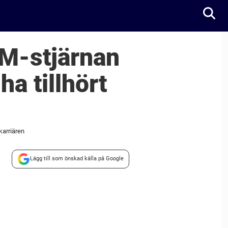
M-stjärnan
a tillhört
karriären
Lägg till som önskad källa på Google