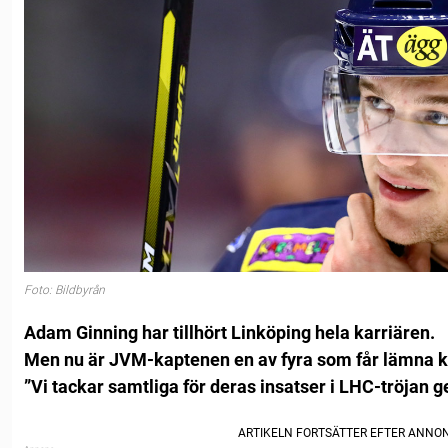
Foto: Bildbyrån
Adam Ginning har tillhört Linköping hela karriären.
Men nu är JVM-kaptenen en av fyra som får lämna k
”Vi tackar samtliga för deras insatser i LHC-tröjan 