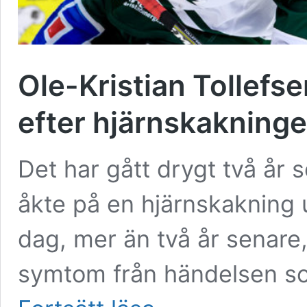
Ole-Kristian Tollefse
efter hjärnskakning
Det har gått drygt två år 
åkte på en hjärnskakning u
dag, mer än två år senare
symtom från händelsen s
Ole-