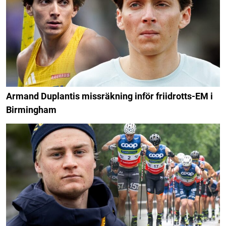
Armand Duplantis missräkning inför friidrotts-EM i
Birmingham