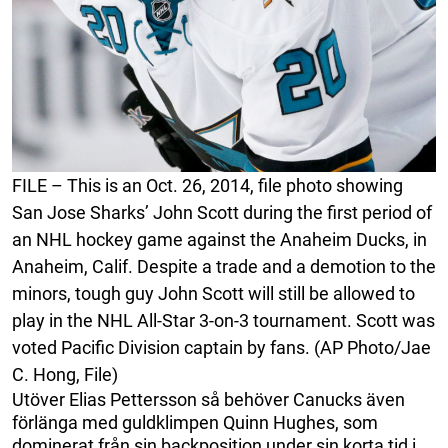
FILE – This is an Oct. 26, 2014, file photo showing
San Jose Sharks’ John Scott during the first period of
an NHL hockey game against the Anaheim Ducks, in
Anaheim, Calif. Despite a trade and a demotion to the
minors, tough guy John Scott will still be allowed to
play in the NHL All-Star 3-on-3 tournament. Scott was
voted Pacific Division captain by fans. (AP Photo/Jae
C. Hong, File)
Utöver Elias Pettersson så behöver Canucks även
förlänga med guldklimpen Quinn Hughes, som
dominerat från sin backposition under sin korta tid i