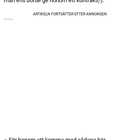
man ens borde ge honom ett kontrakt(!).
– För honom att komma med sådana här