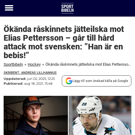
Toggle
menu
Ökända råskinnets jätteilska mot
Elias Pettersson – går till hård
attack mot svensken: ”Han är en
bebis!”
Sportbibeln
»
Hockey
»
Ökända råskinnets jätteilska mot Elias Pettersson – går till hård attack mot svensken: ”Han är en bebis!”
SKRIBENT: ANDREAS LILLHANNUS
Uppdaterad:
jun 02, 2025, 12:25
Lägg till som önskad källa på Google
Publicerad:
aug 18, 2021, 15:48